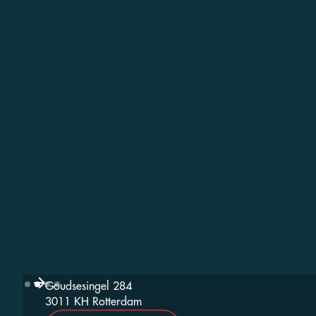
Goudsesingel 284
Slide 2 of 4.
3011 KH Rotterdam