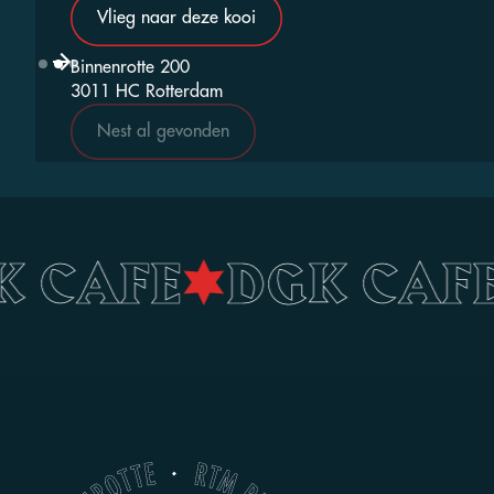
Vlieg naar deze kooi
Binnenrotte 200
Slide 2 of 3.
3011 HC Rotterdam
Nest al gevonden
K CAFE
•
DGK CAF