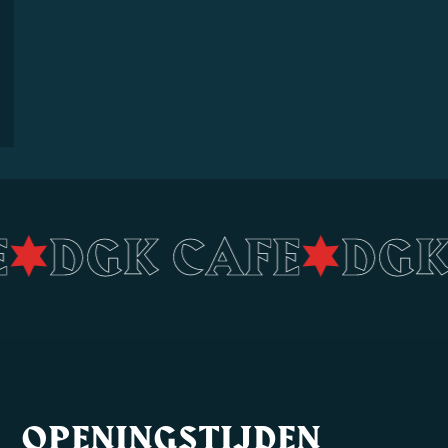
E
•
DGK CAFE
•
DG
OPENINGSTIJDEN