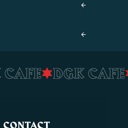
K CAFE
•
DGK CAF
CONTACT