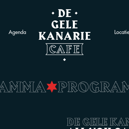
Agenda
Locati
RAMMA
•
PROGRA
DE GELE KA