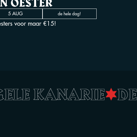
N OESTER
5 AUG
de hele dag!
esters voor maar €15!
 GELE KANARIE
•
D