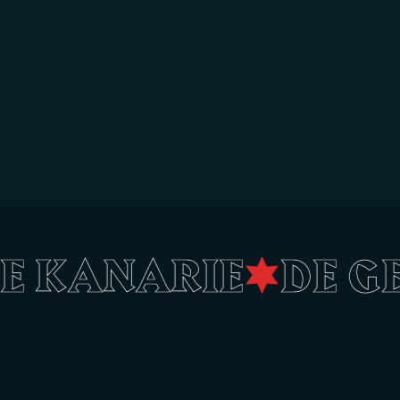
LE KANARIE
•
DE 