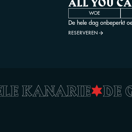
ALL YOU CA
WOE
De hele dag onbeperkt o
RESERVEREN
GELE KANARIE
•
DE