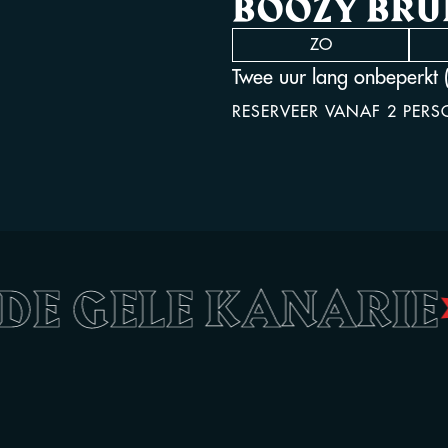
BOOZY BR
ZO
Twee uur lang onbeperkt (
RESERVEER VANAF 2 PER
•
DE GELE KANARI