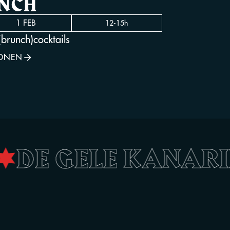
UNCH
1 FEB
12-15h
brunch)cocktails
SONEN
E
•
DE GELE KANAR