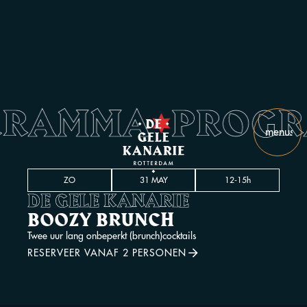
GRAMMA
PROG
•
menu
slui
ZO
31 MAY
12-15h
DE GELE KANARIE
BOOZY BRUNCH
Twee uur lang onbeperkt (brunch)cocktails
RESERVEER VANAF 2 PERSONEN