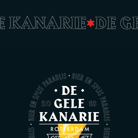
LE KANARIE
DE G
•