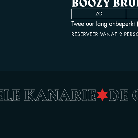
BOOZY BR
ZO
Twee uur lang onbeperkt (
RESERVEER VANAF 2 PER
GELE KANARIE
•
DE