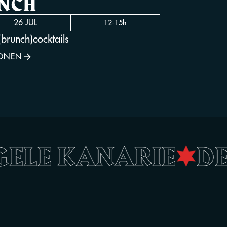
UNCH
26 JUL
12-15h
brunch)cocktails
SONEN
 GELE KANARIE
•
D