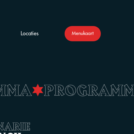
Locaties
Menukaart
AMMA
•
PROGRAM
NARIE