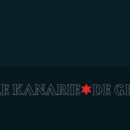
ELE KANARIE
•
DE 