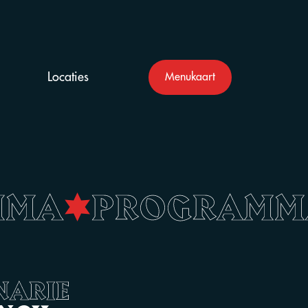
Locaties
Menukaart
MMA
•
PROGRAM
NARIE