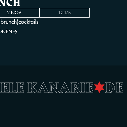
UNCH
2 NOV
12-15h
brunch)cocktails
SONEN
GELE KANARIE
•
D