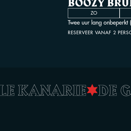
BOOZY BR
ZO
Twee uur lang onbeperkt (
RESERVEER VANAF 2 PER
ELE KANARIE
•
DE 