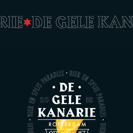
RIE
DE GELE KA
•