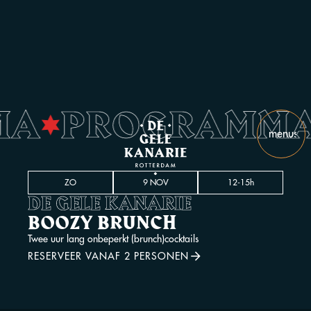
MA
PROGRAMM
•
menu
slui
ZO
9 NOV
12-15h
DE GELE KANARIE
BOOZY BRUNCH
Twee uur lang onbeperkt (brunch)cocktails
RESERVEER VANAF 2 PERSONEN