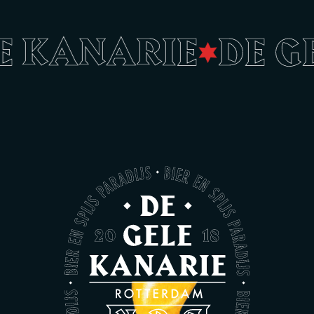
LE KANARIE
DE G
•