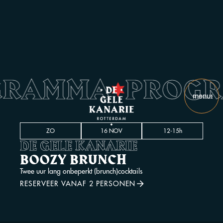
GRAMMA
PROG
•
menu
slui
ZO
16 NOV
12-15h
DE GELE KANARIE
BOOZY BRUNCH
Twee uur lang onbeperkt (brunch)cocktails
RESERVEER VANAF 2 PERSONEN