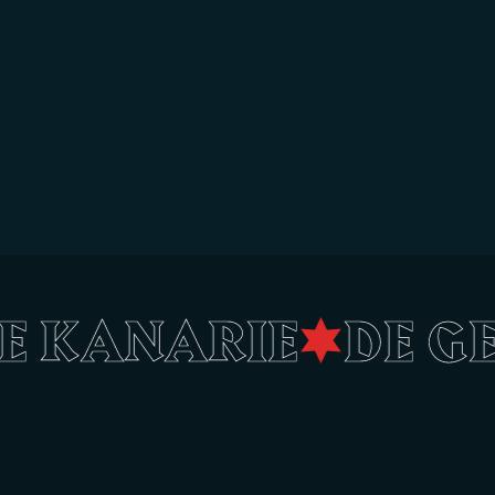
LE KANARIE
•
DE 