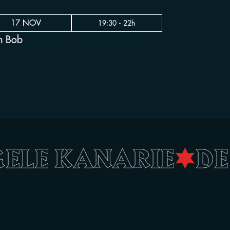
17 NOV
19:30 - 22h
n Bob
 GELE KANARIE
•
D