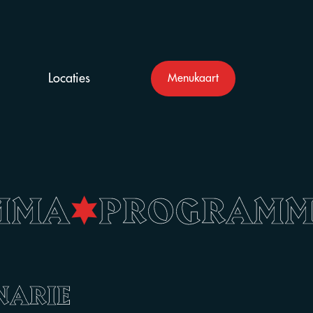
Locaties
Menukaart
MMA
•
PROGRAM
NARIE