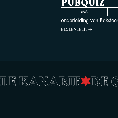
PUBQUIZ
MA
onderleiding van Bakstee
RESERVEREN
GELE KANARIE
•
DE