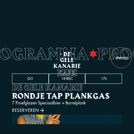
ROGRAMMA
PR
•
menu
slui
DO
18 DEC
17h
DE GELE KANARIE
RONDJE TAP PLANKGAS
7 Proefglazen Speciaalbier + Borrelplank
RESERVEREN