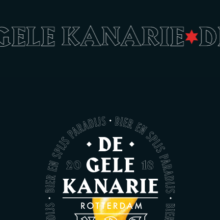
 GELE KANARIE
D
•